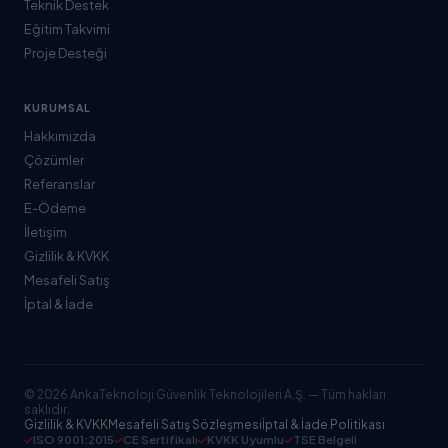
Teknik Destek
Eğitim Takvimi
Proje Desteği
KURUMSAL
Hakkımızda
Çözümler
Referanslar
E-Ödeme
İletişim
Gizlilik & KVKK
Mesafeli Satış
İptal & İade
© 2026 AnkaTeknoloji Güvenlik Teknolojileri A.Ş. — Tüm hakları
saklıdır.
Gizlilik & KVKK
Mesafeli Satış Sözleşmesi
İptal & İade Politikası
ISO 9001:2015
CE Sertifikalı
KVKK Uyumlu
TSE Belgeli