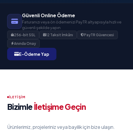
Güvenli Online Ödeme
Faturanızı veya ön ödemenizi PayTR altyapısıyla hızlı ve
güvenli şekilde yapın
256-bit SSL
12 Taksit İmkânı
PayTR Güvencesi
Anında Onay
E-Ödeme Yap
İLETIŞIM
Bizimle
İletişime Geçin
Ürünlerimiz, projeleriniz veya bayilik için bize ulaşın.