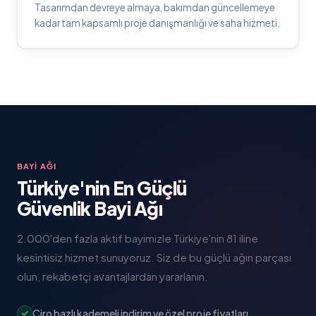
Tasarımdan devreye almaya, bakımdan güncellemeye
kadar tam kapsamlı proje danışmanlığı ve saha hizmeti.
BAYI AĞI
Türkiye'nin En Güçlü
Güvenlik Bayi Ağı
2.000'den fazla aktif bayimizle Türkiye'nin 81 iline
kesintisiz hizmet sunuyoruz. Siz de bu güçlü ağın parçası
olun, rekabetçi avantajlardan yararlanın.
Ciro bazlı kademeli indirim ve özel proje fiyatları