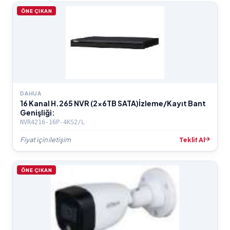
ÖNE ÇIKAN
DAHUA
16 Kanal H.265 NVR (2x6TB SATA)İzleme/Kayıt Bant
Genişliği:
NVR4216-16P-4KS2/L
Fiyat için iletişim
Teklif Al
ÖNE ÇIKAN