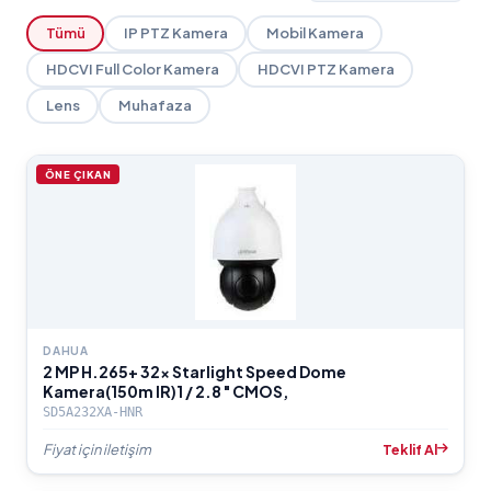
Tümü
IP PTZ Kamera
Mobil Kamera
HDCVI Full Color Kamera
HDCVI PTZ Kamera
Lens
Muhafaza
ÖNE ÇIKAN
DAHUA
2 MP H.265+ 32x Starlight Speed Dome
Kamera(150m IR)1 / 2.8 " CMOS,
SD5A232XA-HNR
Fiyat için iletişim
Teklif Al