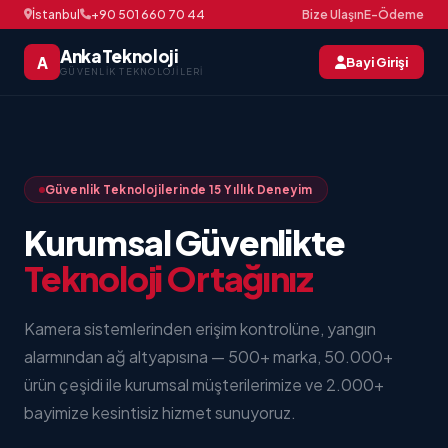
İstanbul
+90 501 660 70 44
Bize Ulaşın
E-Ödeme
AnkaTeknoloji
A
Bayi Girişi
GÜVENLIK TEKNOLOJILERI
Güvenlik Teknolojilerinde 15 Yıllık Deneyim
Kurumsal Güvenlikte
Teknoloji Ortağınız
Kamera sistemlerinden erişim kontrolüne, yangın
alarmından ağ altyapısına — 500+ marka, 50.000+
ürün çeşidi ile kurumsal müşterilerimize ve 2.000+
bayimize kesintisiz hizmet sunuyoruz.