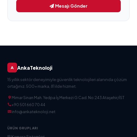
Mesajı Gönder
AnkaTeknoloji
A
15 yıllık sektör deneyimiyle güvenlik teknolojileri alanında çözüm
ortağınız. 500+ marka, 81 ilde hizmet.
Mimar Sinan Mah. Yedpa İş Merkezi G Cad. No:243 Ataşehir/İST
+90 501 660 70 44
info@ankateknoloji.net
ÜRÜN GRUPLARI
IP Kamera Sistemleri