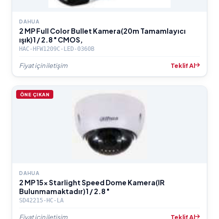
DAHUA
2 MP Full Color Bullet Kamera(20m Tamamlayıcı
ışık)1 / 2.8 " CMOS,
HAC-HFW1209C-LED-0360B
Fiyat için iletişim
Teklif Al
ÖNE ÇIKAN
DAHUA
2 MP 15x Starlight Speed Dome Kamera(IR
Bulunmamaktadır)1 / 2.8 "
SD42215-HC-LA
Fiyat için iletişim
Teklif Al