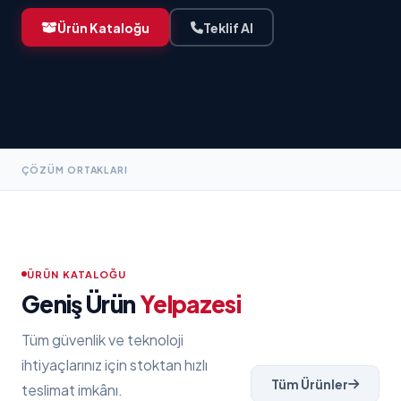
Ürün Kataloğu
Teklif Al
ÇÖZÜM ORTAKLARI
ÜRÜN KATALOĞU
Geniş Ürün
Yelpazesi
Tüm güvenlik ve teknoloji
ihtiyaçlarınız için stoktan hızlı
Tüm Ürünler
teslimat imkânı.