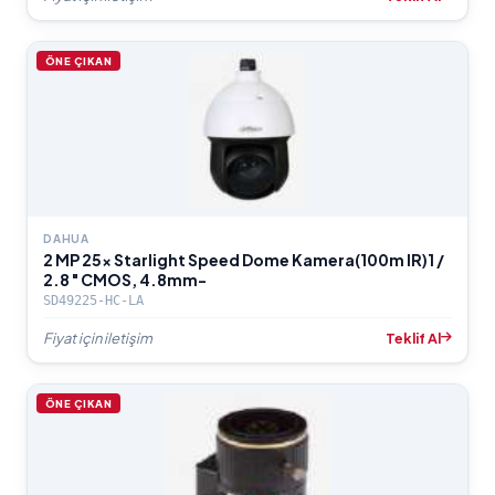
ÖNE ÇIKAN
DAHUA
2 MP 25x Starlight Speed Dome Kamera(100m IR)1 /
2.8 " CMOS, 4.8mm-
SD49225-HC-LA
Fiyat için iletişim
Teklif Al
ÖNE ÇIKAN