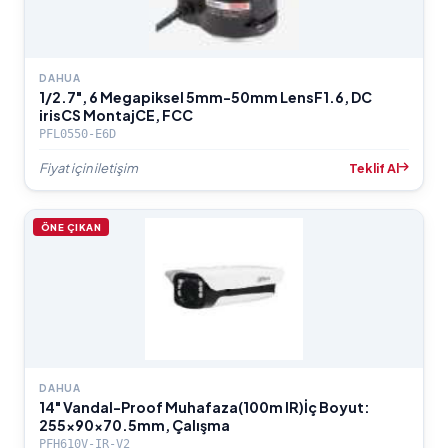
DAHUA
1/2.7", 6 Megapiksel 5mm-50mm LensF1.6, DC
irisCS MontajCE, FCC
PFL0550-E6D
Fiyat için iletişim
Teklif Al
ÖNE ÇIKAN
DAHUA
14" Vandal-Proof Muhafaza(100m IR)İç Boyut:
255x90x70.5mm, Çalışma
PFH610V-IR-V2