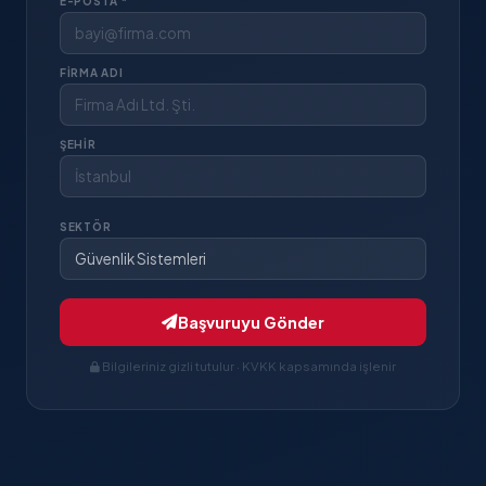
E-POSTA *
FIRMA ADI
ŞEHIR
SEKTÖR
Başvuruyu Gönder
Bilgileriniz gizli tutulur · KVKK kapsamında işlenir