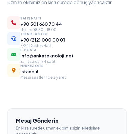
Uzman ekibimiz en kısa sürede dönüş yapacaktır.
SATIŞ HATTI
+90 501 660 70 44
Hft. İçi 08:30 – 18:00
TEKNIK DESTEK
+90 (212) 000 00 01
7/24 Destek Hattı
E-POSTA
info@ankateknoloji.net
Yanıt süresi < 4 saat
MERKEZ OFIS
İstanbul
Mesai saatlerinde ziyaret
Mesaj Gönderin
En kısa sürede uzman ekibimiz sizinle iletişime